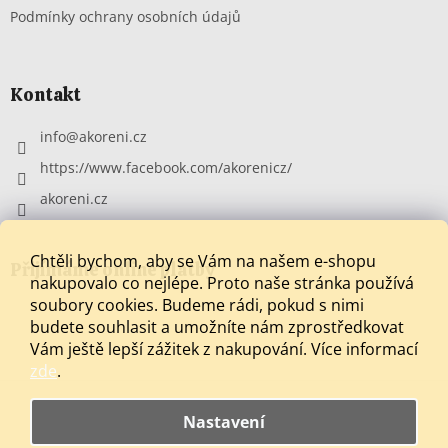
v
Podmínky ochrany osobních údajů
k
y
v
ý
Kontakt
p
i
info
@
akoreni.cz
s
u
https://www.facebook.com/akorenicz/
akoreni.cz
Chtěli bychom, aby se Vám na našem e-shopu
Přijímáme online platby
nakupovalo co nejlépe. Proto naše stránka používá
soubory cookies. Budeme rádi, pokud s nimi
budete souhlasit a umožníte nám zprostředkovat
Vám ještě lepší zážitek z nakupování.
Více informací
zde
.
Nastavení
Vytvořil Shoptet