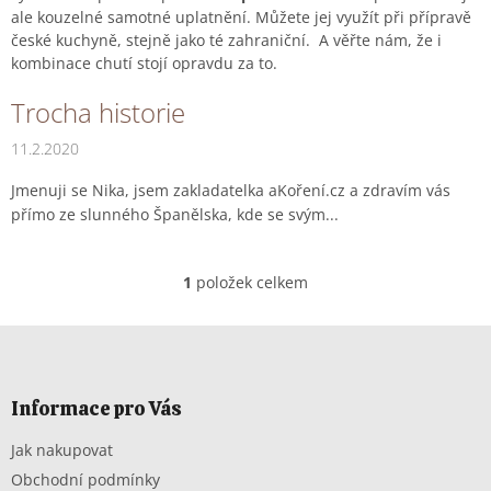
ale kouzelné samotné uplatnění. Můžete jej využít při přípravě
české kuchyně, stejně jako té zahraniční. A věřte nám, že i
kombinace chutí stojí opravdu za to.
V
Trocha historie
ý
11.2.2020
p
i
Jmenuji se Nika, jsem zakladatelka aKoření.cz a zdravím vás
s
přímo ze slunného Španělska, kde se svým...
č
l
á
1
položek celkem
O
n
v
k
l
Z
ů
á
á
d
p
a
a
Informace pro Vás
c
t
í
Jak nakupovat
í
p
r
Obchodní podmínky