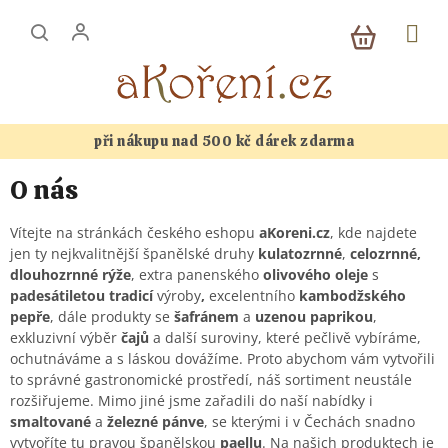
Přejít
NÁKUP
na
KOŠÍK
obsah
při nákupu nad 500 kč dárek zdarma
O nás
Vítejte na stránkách českého eshopu
aKoreni.cz
, kde najdete
jen ty nejkvalitnější španělské druhy
kulatozrnné
,
celozrnné,
dlouhozrnné
rýže
, extra panenského
olivového oleje
s
padesátiletou tradicí
výroby
,
excelentního
kambodžského
pepře
, dále produkty se
šafránem
a
uzenou paprikou
,
exkluzivní výběr
čajů
a další suroviny, které pečlivě vybíráme,
ochutnáváme a s láskou dovážíme. Proto abychom vám vytvořili
to správné gastronomické prostředí, náš sortiment neustále
rozšiřujeme. Mimo jiné jsme zařadili do naší nabídky i
smaltované
a
železné
pánve
, se kterými i v Čechách snadno
vytvoříte tu pravou španělskou
paellu
. Na našich produktech je