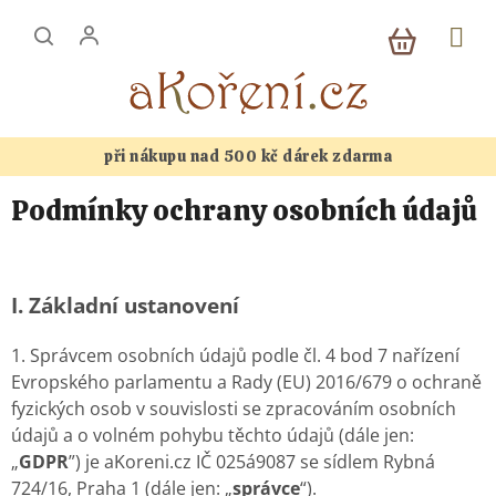
Přejít
NÁKUP
na
KOŠÍK
obsah
při nákupu nad 500 kč dárek zdarma
Podmínky ochrany osobních údajů
I.
Základní ustanovení
1. Správcem osobních údajů podle čl. 4 bod 7 nařízení
Evropského parlamentu a Rady (EU) 2016/679 o ochraně
fyzických osob v souvislosti se zpracováním osobních
údajů a o volném pohybu těchto údajů (dále jen:
„
GDPR
”) je aKoreni.cz IČ 025á9087 se sídlem Rybná
724/16, Praha 1 (dále jen: „
správce
“).