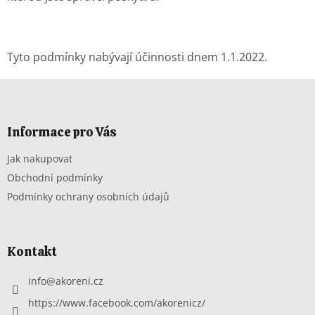
Tyto podmínky nabývají účinnosti dnem 1.1.2022.
Z
á
p
a
Informace pro Vás
t
Jak nakupovat
í
Obchodní podmínky
Podmínky ochrany osobních údajů
Kontakt
info
@
akoreni.cz
https://www.facebook.com/akorenicz/