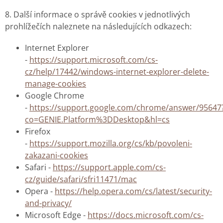
8. Další informace o správě cookies v jednotlivých
prohlížečích naleznete na následujících odkazech:
Internet Explorer
-
https://support.microsoft.com/cs-
cz/help/17442/windows-internet-explorer-delete-
manage-cookies
Google Chrome
-
https://support.google.com/chrome/answer/95647
co=GENIE.Platform%3DDesktop&hl=cs
Firefox
-
https://support.mozilla.org/cs/kb/povoleni-
zakazani-cookies
Safari -
https://support.apple.com/cs-
cz/guide/safari/sfri11471/mac
Opera -
https://help.opera.com/cs/latest/security-
and-privacy/
Microsoft Edge -
https://docs.microsoft.com/cs-