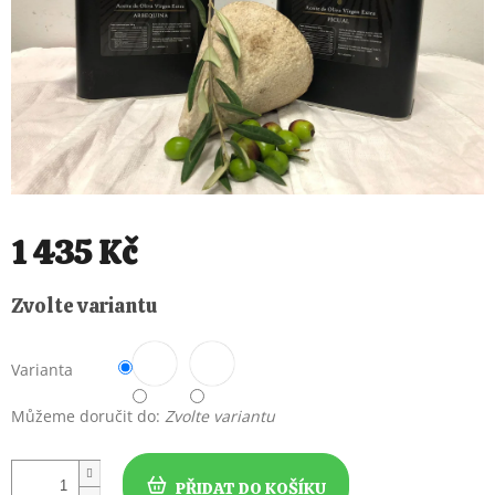
1 435 Kč
Měrná
Zvolte variantu
cena:
Varianta
Můžeme doručit do:
Zvolte variantu
PŘIDAT DO KOŠÍKU