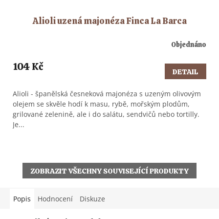
Alioli uzená majonéza Finca La Barca
Objednáno
Průměrné
hodnocení
104 Kč
produktu
DETAIL
je
4,5
Alioli - španělská česneková majonéza s uzeným olivovým
z
olejem se skvěle hodí k masu, rybě, mořským plodům,
5
grilované zelenině, ale i do salátu, sendvičů nebo tortilly.
hvězdiček.
Je...
ZOBRAZIT VŠECHNY SOUVISEJÍCÍ PRODUKTY
Popis
Hodnocení
Diskuze