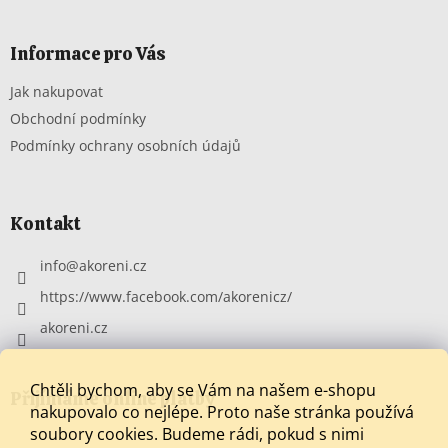
á
p
a
Informace pro Vás
t
Jak nakupovat
í
Obchodní podmínky
Podmínky ochrany osobních údajů
Kontakt
info
@
akoreni.cz
https://www.facebook.com/akorenicz/
akoreni.cz
Chtěli bychom, aby se Vám na našem e-shopu
Přijímáme online platby
nakupovalo co nejlépe. Proto naše stránka používá
soubory cookies. Budeme rádi, pokud s nimi