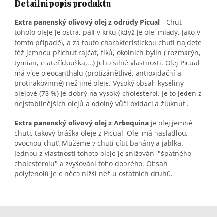
Detailní popis produktu
Extra panenský olivový olej z odrůdy Picual
- Chuť
tohoto oleje je ostrá, pálí v krku (když je olej mladý, jako v
tomto případě), a za touto charakteristickou chutí najdete
též jemnou příchuť rajčat, fíků, okolních bylin ( rozmarýn,
tymián, mateřídouška,...) Jeho silné vlastnosti: Olej Picual
má více oleocanthalu (protizánětlivé, antioxidační a
protirakovinné) než jiné oleje. Vysoký obsah kyseliny
olejové (78 %) je dobrý na vysoký cholesterol. Je to jeden z
nejstabilnějších olejů a odolný vůči oxidaci a žluknutí.
Extra panenský olivový olej z Arbequina
je olej jemné
chuti, takový bráška oleje z Picual. Olej má nasládlou,
ovocnou chuť. Můžeme v chuti cítit banány a jablka.
Jednou z vlastností tohoto oleje je snižování "špatného
cholesterolu" a zvyšování toho dobrého. Obsah
polyfenolů je o něco nižší než u ostatních druhů.
Z