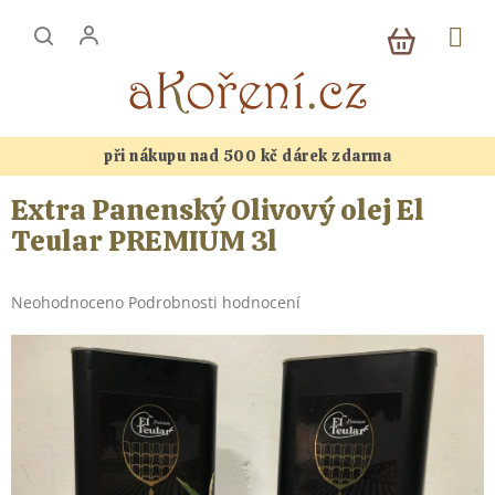
Přejít
NÁKUP
na
KOŠÍK
obsah
při nákupu nad 500 kč dárek zdarma
Extra Panenský Olivový olej El
Teular PREMIUM 3l
Průměrné
Neohodnoceno
Podrobnosti hodnocení
hodnocení
produktu
je
0,0
z
5
hvězdiček.