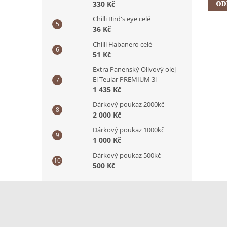
OD
330 Kč
Chilli Bird's eye celé
36 Kč
Chilli Habanero celé
51 Kč
Extra Panenský Olivový olej
El Teular PREMIUM 3l
1 435 Kč
Dárkový poukaz 2000kč
2 000 Kč
Dárkový poukaz 1000kč
1 000 Kč
Dárkový poukaz 500kč
500 Kč
Z
á
p
a