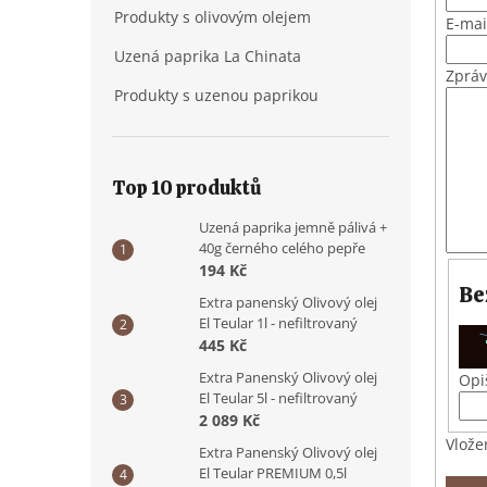
Produkty s olivovým olejem
E-mai
Uzená paprika La Chinata
Zprá
Produkty s uzenou paprikou
Top 10 produktů
Uzená paprika jemně pálivá +
40g černého celého pepře
194 Kč
Be
Extra panenský Olivový olej
El Teular 1l - nefiltrovaný
445 Kč
Extra Panenský Olivový olej
Opi
El Teular 5l - nefiltrovaný
2 089 Kč
Vlože
Extra Panenský Olivový olej
El Teular PREMIUM 0,5l