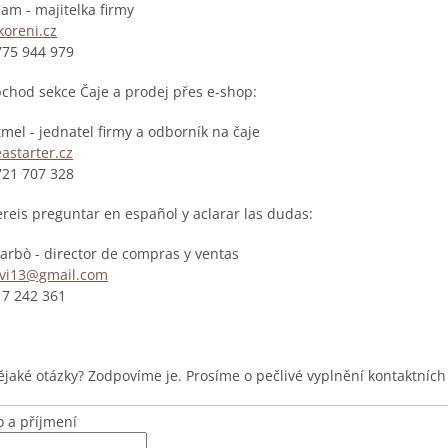
am - majitelka firmy
oreni.cz
775 944 979
chod sekce Čaje a prodej přes e-shop:
mel - jednatel firmy a odborník na čaje
astarter.cz
721 707 328
ereis preguntar en español y aclarar las dudas:
Carbò - director de compras y ventas
avi13@gmail.com
17 242 361
jaké otázky? Zodpovíme je. Prosíme o pečlivé vyplnění kontaktních
 a příjmení