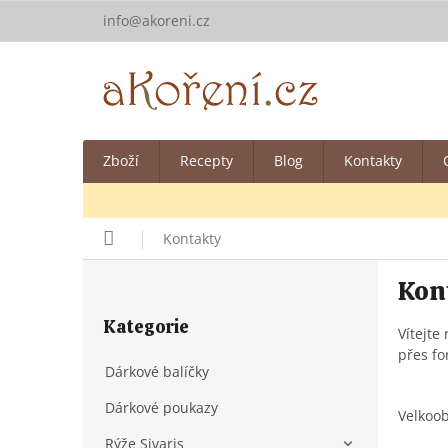
Přejít
info@akoreni.cz
na
obsah
Zboží
Recepty
Blog
Kontakty
Kontakty
Domů
P
Kon
o
Přeskočit
s
Kategorie
kategorie
t
Vítejte
přes fo
r
Dárkové balíčky
a
n
Dárkové poukazy
Velkoob
n
í
Rýže Sivaris