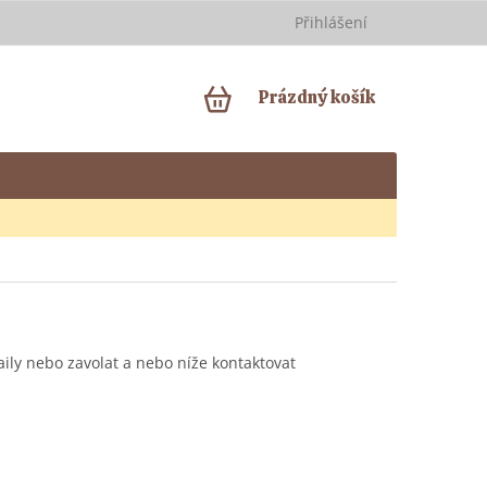
Přihlášení
NÁKUPNÍ
Prázdný košík
KOŠÍK
aily nebo zavolat a nebo níže kontaktovat