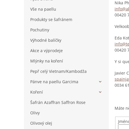
Nika Ph
p
info@ak
Vše na paellu
Kulatozrnné rýže
a
00420 
n
Produkty se šafránem
Celozrnné rýže
e
Velkoob
Pochutiny
Dlouhozrnné rýže
l
Eda Kot
Výhodné balíčky
Ostatní rýže
info@te
00420 
Akce a výprodeje
Mlýnky na koření
Y si qu
Pepř celý Vietnam/Kambodža
Javier 
spainj
Pánve na paellu Garcima
0034 6
Koření
Ocelové pánve Garcima
Šafrán Azaffran Saffron Rose
Smaltové pánve Garcima
Jednodruhové koření
Máte ně
Olivy
Směsi koření
Jméno
Olivový olej