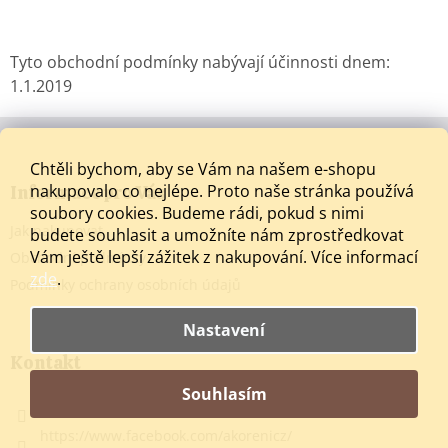
Tyto obchodní podmínky nabývají účinnosti dnem:
1.1.2019
Z
á
p
Chtěli bychom, aby se Vám na našem e-shopu
a
nakupovalo co nejlépe. Proto naše stránka používá
Informace pro Vás
t
soubory cookies. Budeme rádi, pokud s nimi
Jak nakupovat
í
budete souhlasit a umožníte nám zprostředkovat
Vám ještě lepší zážitek z nakupování.
Více informací
Obchodní podmínky
zde
.
Podmínky ochrany osobních údajů
Nastavení
Kontakt
Souhlasím
info
@
akoreni.cz
https://www.facebook.com/akorenicz/