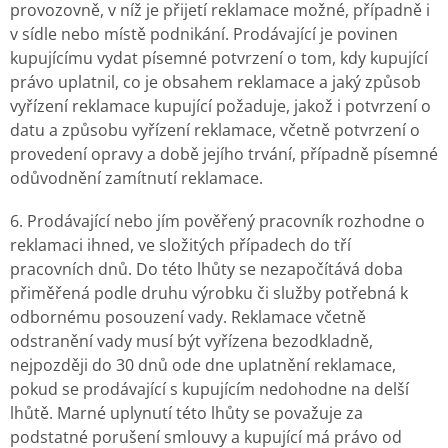
provozovně, v níž je přijetí reklamace možné, případně i
v sídle nebo místě podnikání. Prodávající je povinen
kupujícímu vydat písemné potvrzení o tom, kdy kupující
právo uplatnil, co je obsahem reklamace a jaký způsob
vyřízení reklamace kupující požaduje, jakož i potvrzení o
datu a způsobu vyřízení reklamace, včetně potvrzení o
provedení opravy a době jejího trvání, případně písemné
odůvodnění zamítnutí reklamace.
6. Prodávající nebo jím pověřený pracovník rozhodne o
reklamaci ihned, ve složitých případech do tří
pracovních dnů. Do této lhůty se nezapočítává doba
přiměřená podle druhu výrobku či služby potřebná k
odbornému posouzení vady. Reklamace včetně
odstranění vady musí být vyřízena bezodkladně,
nejpozději do 30 dnů ode dne uplatnění reklamace,
pokud se prodávající s kupujícím nedohodne na delší
lhůtě. Marné uplynutí této lhůty se považuje za
podstatné porušení smlouvy a kupující má právo od