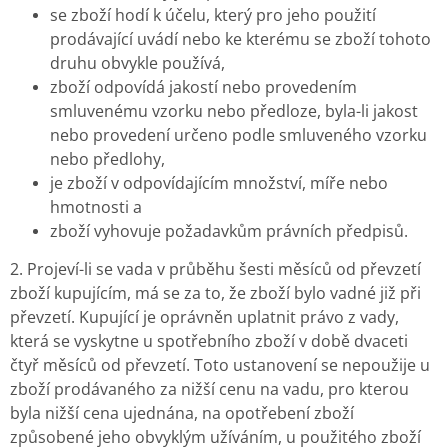
se zboží hodí k účelu, který pro jeho použití
prodávající uvádí nebo ke kterému se zboží tohoto
druhu obvykle používá,
zboží odpovídá jakostí nebo provedením
smluvenému vzorku nebo předloze, byla-li jakost
nebo provedení určeno podle smluveného vzorku
nebo předlohy,
je zboží v odpovídajícím množství, míře nebo
hmotnosti a
zboží vyhovuje požadavkům právních předpisů.
2. Projeví-li se vada v průběhu šesti měsíců od převzetí
zboží kupujícím, má se za to, že zboží bylo vadné již při
převzetí. Kupující je oprávněn uplatnit právo z vady,
která se vyskytne u spotřebního zboží v době dvaceti
čtyř měsíců od převzetí. Toto ustanovení se nepoužije u
zboží prodávaného za nižší cenu na vadu, pro kterou
byla nižší cena ujednána, na opotřebení zboží
způsobené jeho obvyklým užíváním, u použitého zboží