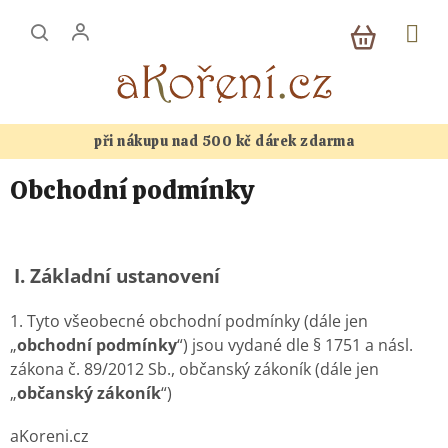
Přejít
NÁKUP
na
KOŠÍK
obsah
při nákupu nad 500 kč dárek zdarma
Obchodní podmínky
I.
Základní ustanovení
1. Tyto všeobecné obchodní podmínky (dále jen
„
obchodní podmínky
“) jsou vydané dle § 1751 a násl.
zákona č. 89/2012 Sb., občanský zákoník (dále jen
„
občanský zákoník
“)
aKoreni.cz