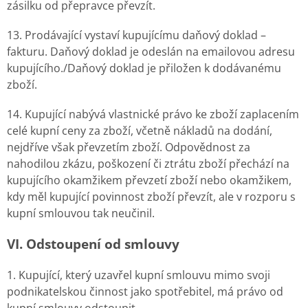
zásilku od přepravce převzít.
13. Prodávající vystaví kupujícímu daňový doklad –
fakturu. Daňový doklad je odeslán na emailovou adresu
kupujícího./Daňový doklad je přiložen k dodávanému
zboží.
14. Kupující nabývá vlastnické právo ke zboží zaplacením
celé kupní ceny za zboží, včetně nákladů na dodání,
nejdříve však převzetím zboží. Odpovědnost za
nahodilou zkázu, poškození či ztrátu zboží přechází na
kupujícího okamžikem převzetí zboží nebo okamžikem,
kdy měl kupující povinnost zboží převzít, ale v rozporu s
kupní smlouvou tak neučinil.
VI. Odstoupení od smlouvy
1. Kupující, který uzavřel kupní smlouvu mimo svoji
podnikatelskou činnost jako spotřebitel, má právo od
kupní smlouvy odstoupit.