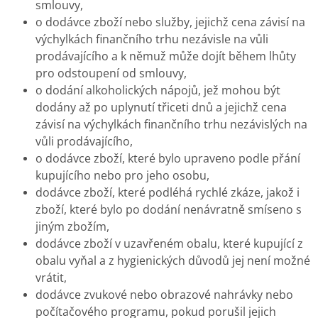
smlouvy,
o dodávce zboží nebo služby, jejichž cena závisí na
výchylkách finančního trhu nezávisle na vůli
prodávajícího a k němuž může dojít během lhůty
pro odstoupení od smlouvy,
o dodání alkoholických nápojů, jež mohou být
dodány až po uplynutí třiceti dnů a jejichž cena
závisí na výchylkách finančního trhu nezávislých na
vůli prodávajícího,
o dodávce zboží, které bylo upraveno podle přání
kupujícího nebo pro jeho osobu,
dodávce zboží, které podléhá rychlé zkáze, jakož i
zboží, které bylo po dodání nenávratně smíseno s
jiným zbožím,
dodávce zboží v uzavřeném obalu, které kupující z
obalu vyňal a z hygienických důvodů jej není možné
vrátit,
dodávce zvukové nebo obrazové nahrávky nebo
počítačového programu, pokud porušil jejich