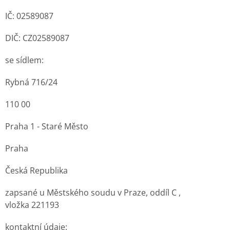
IČ:
02589087
DIČ: CZ
02589087
se sídlem:
Rybná 716/24
110 00
Praha 1 - Staré Město
Praha
Česká Republika
zapsané u
Městského soudu v Praze
, oddíl
C
,
vložka
221193
kontaktní údaje: