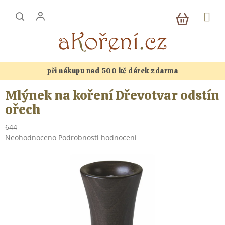
Přejít
NÁKUP
na
KOŠÍK
obsah
při nákupu nad 500 kč dárek zdarma
Mlýnek na koření Dřevotvar odstín
ořech
644
Průměrné
Neohodnoceno
Podrobnosti hodnocení
hodnocení
produktu
je
0,0
z
5
hvězdiček.