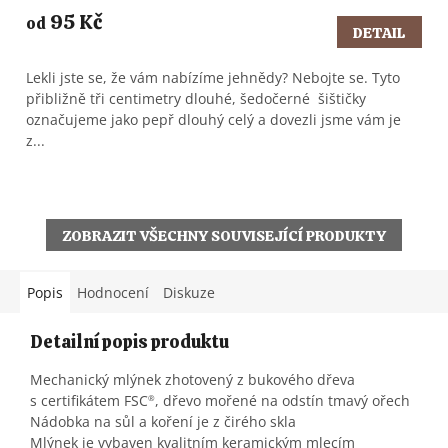
95 Kč
od
DETAIL
Lekli jste se, že vám nabízíme jehnědy? Nebojte se. Tyto
přibližně tři centimetry dlouhé, šedočerné šištičky
označujeme jako pepř dlouhý celý a dovezli jsme vám je
z...
ZOBRAZIT VŠECHNY SOUVISEJÍCÍ PRODUKTY
Popis
Hodnocení
Diskuze
Detailní popis produktu
Mechanický mlýnek zhotovený z bukového dřeva
s certifikátem FSC
, dřevo mořené na odstín tmavý ořech
®
Nádobka na sůl a koření je z čirého skla
Mlýnek je vybaven kvalitním keramickým mlecím