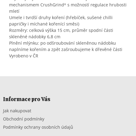
mechanismem CrushGrind
s možností regulace hrubosti
®
mletí
Umele i tvrdší druhy koření (hřebíček, sušené chilli
papričky i míchané kořenící směsi)
Rozměry: celková výška 15 cm, průměr spodní části
skleněné nádobky 6,8 cm
Plnění mlýnku: po odšroubování skleněnou nádobku
naplníme kořením a zpět zašroubujeme k dřevěné části
Vyrobeno v ČR
Z
á
p
a
Informace pro Vás
t
Jak nakupovat
í
Obchodní podmínky
Podmínky ochrany osobních údajů