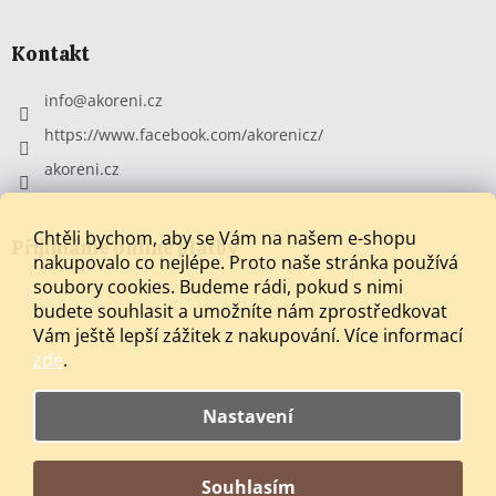
Kontakt
info
@
akoreni.cz
https://www.facebook.com/akorenicz/
akoreni.cz
Chtěli bychom, aby se Vám na našem e-shopu
Přijímáme online platby
nakupovalo co nejlépe. Proto naše stránka používá
soubory cookies. Budeme rádi, pokud s nimi
budete souhlasit a umožníte nám zprostředkovat
Vám ještě lepší zážitek z nakupování.
Více informací
zde
.
Nastavení
Vytvořil Shoptet
Souhlasím
Copyright 2026
aKoření
. Všechna práva vyhrazena.