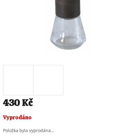
430 Kč
Měrná
Vyprodáno
cena:
Položka byla vyprodána…