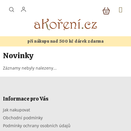
Přejít
NÁKUP
na
KOŠÍK
obsah
při nákupu nad 500 kč dárek zdarma
Novinky
Záznamy nebyly nalezeny...
Z
á
p
a
Informace pro Vás
t
Jak nakupovat
í
Obchodní podmínky
Podmínky ochrany osobních údajů