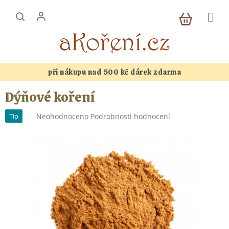
Přejít
NÁKUP
na
KOŠÍK
obsah
při nákupu nad 500 kč dárek zdarma
Dýňové koření
Průměrné
Neohodnoceno
Podrobnosti hodnocení
Tip
hodnocení
produktu
je
0,0
z
5
hvězdiček.