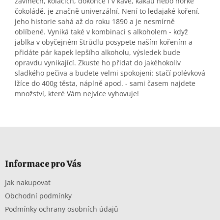
závinech, koláčích, dokonce i v kávě, kakau nebo horké
čokoládě, je značně univerzální. Není to ledajaké koření,
jeho historie sahá až do roku 1890 a je nesmírně
oblíbené. Vyniká také v kombinaci s alkoholem - když
jablka v obyčejném štrůdlu posypete naším kořením a
přidáte pár kapek lepšího alkoholu, výsledek bude
opravdu vynikající. Zkuste ho přidat do jakéhokoliv
sladkého pečiva a budete velmi spokojeni: stačí polévková
lžíce do 400g těsta, náplně apod. - sami časem najdete
množství, které Vám nejvíce vyhovuje!
Z
á
p
a
Informace pro Vás
t
Jak nakupovat
í
Obchodní podmínky
Podmínky ochrany osobních údajů