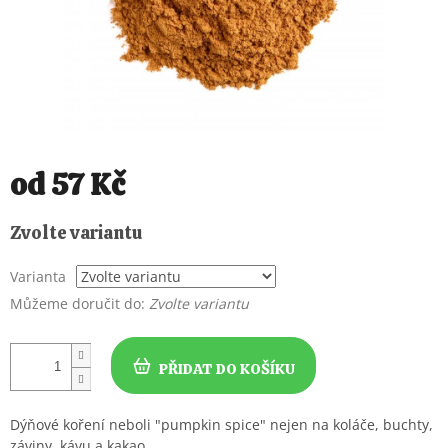
od
57 Kč
Měrná
Zvolte variantu
cena:
Varianta
Můžeme doručit do:
Zvolte variantu
PŘIDAT DO KOŠÍKU
Dýňové koření neboli "pumpkin spice" nejen na koláče, buchty,
záviny, kávu a kakao.